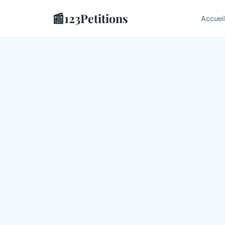
📰
123Petitions
Accuei