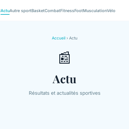
l
Actu
Autre sport
Basket
Combat
Fitness
Foot
Musculation
Vélo
Accueil
› Actu
📰
Actu
Résultats et actualités sportives