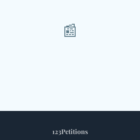
📰
123Petitions